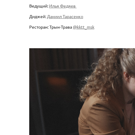
Ведущий:
Илья Федяев
Диджей:
Даниил Тарасенко
Ресторан: Трын-Трава
@kktt_msk