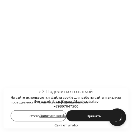
Поделиться ссылкой
На сайте используются файлы cookie для работы сайта и анализа
Фотограф Илья Жуков @iamilyazhukov
посещаемости.
Политика конфиденциальности
+79807047500
Политика конфиденциальности
Отклонить
Принять
Сайт от
wfolio