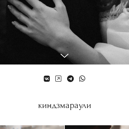
киндзмараули